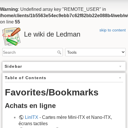
Warning
: Undefined array key "REMOTE_USER" in
/home/clients/1b5563e54ec9ebb7c62f82bb22e088b4/web/wiki
on line
55
skip to content
Le wiki de Ledman
Sidebar
Table of Contents
Favorites/Bookmarks
Achats en ligne
LinITX
- Cartes mère Mini-ITX et Nano-ITX,
écrans tactiles