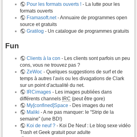
Pour les formats ouverts !
- La lutte pour les
formats ouverts
Framasoft.net
- Annuaire de programmes open
source et gratuits
Gratilog
- Un catalogue de programmes gratuits
Fun
Clients à la con
- Les clients sont parfois un peu
cons, vous ne trouvez pas ?
ZeWoc
- Quelques suggestions de surf et de
temps à autres l'avis ou les divagations de Clark
sur un point d'actualité du net.
IRCimages
- Les images publiées dans
différents channels
IRC
(peut être gore)
My[confined]Space
- Des images du net
Maliki
- A ne pas manquer: le “Strip de la
semaine” (une BD!)
Koi de neuf ?
- Koi De Neuf : Le blog sexe vidéo
Trash et Geek gratuit pour adulte