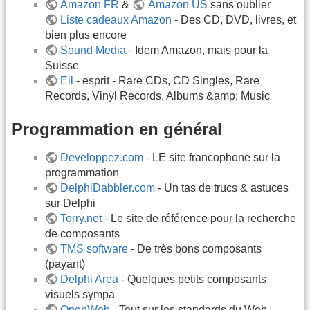
Amazon FR
&
Amazon US
sans oublier
Liste cadeaux Amazon
- Des CD, DVD, livres, et
bien plus encore
Sound Media
- Idem Amazon, mais pour la
Suisse
Eil
- esprit - Rare CDs, CD Singles, Rare
Records, Vinyl Records, Albums &amp; Music
Programmation en général
Developpez.com
- LE site francophone sur la
programmation
DelphiDabbler.com
- Un tas de trucs & astuces
sur Delphi
Torry.net
- Le site de référence pour la recherche
de composants
TMS software
- De très bons composants
(payant)
Delphi Area
- Quelques petits composants
visuels sympa
OpenWeb
- Tout sur les standards du Web