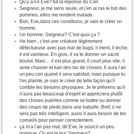
Qu'y a-t-il Eve? fut la réponse du Ciel.
Seigneur, je me sens seule, et j'en ai ras le bol des
pommes, elles me rendent malade.
Bon, Eve,dans ces conditions, je vais te créer un
homme.
Un homme, Seigneur? C'est quoi ça ?
He bien , c'est une créature légèrement
défectueuse avec pas mal de bugs; il ment, il triche,
il est vaniteux. En gros, il va te donner un sacré
boulot. Mais… il est plus grand, il court plus vite, il
aime chasser et tuer des tas de choses. Il aura l'air
un peu con quand il sera satisfait, mais puisque tu
t'es plainte, je vais le créer de telle façon qu'il
comble tes besoins physiques. Je te préviens qu'il
n'aura pas beaucoup d'esprit et appréciera plutôt
des choses puériles comme se battre ou donner
des coups de pieds dans une baballe. Bref, il ne
sera pas très intelligent, aussi il aura besoin de tes
conseils pour penser correctement.
ça m'a l'air pas mal, dit Eve, le sourcil un peu
ironique. Où est le truc Seigneur?