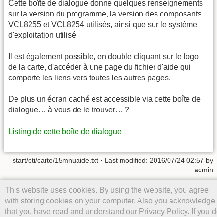
Cette boîte de dialogue donne quelques renseignements
sur la version du programme, la version des composants
VCL8255 et VCL8254 utilisés, ainsi que sur le système
d'exploitation utilisé.
Il est également possible, en double cliquant sur le logo
de la carte, d'accéder à une page du fichier d'aide qui
comporte les liens vers toutes les autres pages.
De plus un écran caché est accessible via cette boîte de
dialogue… à vous de le trouver… ?
Listing de cette boîte de dialogue
start/eti/carte/15mnuaide.txt
· Last modified:
2016/07/24 02:57
by
admin
Except where otherwise noted, content on this wiki is licensed under
This website uses cookies. By using the website, you agree
the following license:
CC Attribution-Share Alike 4.0 International
with storing cookies on your computer. Also you acknowledge
that you have read and understand our Privacy Policy. If you d