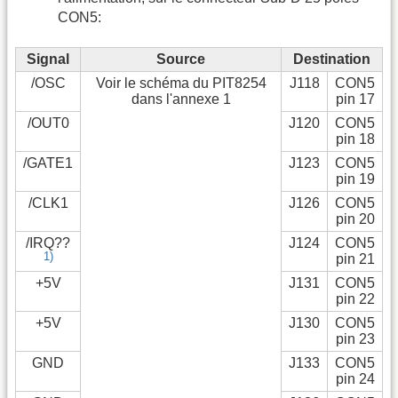
CON5:
Signal
Source
Destination
/OSC
Voir le schéma du PIT8254
J118
CON5
dans l'annexe 1
pin 17
/OUT0
J120
CON5
pin 18
/GATE1
J123
CON5
pin 19
/CLK1
J126
CON5
pin 20
/IRQ??
J124
CON5
1)
pin 21
+5V
J131
CON5
pin 22
+5V
J130
CON5
pin 23
GND
J133
CON5
pin 24