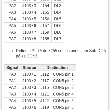
PA2
J103 / 3
J154
DL3
PA3
J103 / 4
J155
DL4
PA4
J103 / 5
J156
DL5
PA5
J103 / 6
J157
DL6
PA6
J103 / 7
J159
DL8
PA7
J103 / 8
J158
DL7
Relier le Port A du 8255 sur le connecteur Sub-D 25
pôles CON5
Signal
Source
Destination
PA0
J103 / 1
J112
CON5 pin 1
PA1
J103 / 2
J117
CON5 pin 2
PA2
J103 / 3
J115
CON5 pin 3
PA3
J103 / 4
J121
CON5 pin 4
PA4
J103 / 5
J122
CON5 pin 5
PA5
J103 / 6
J119
CON5 pin 6