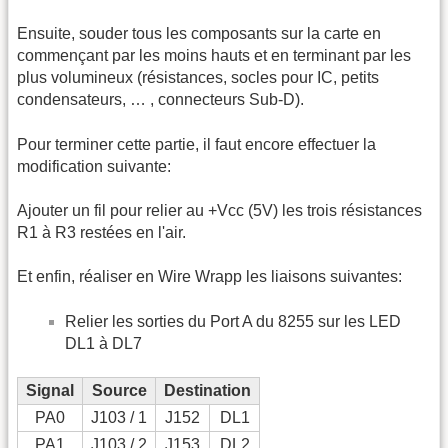
Ensuite, souder tous les composants sur la carte en
commençant par les moins hauts et en terminant par les
plus volumineux (résistances, socles pour IC, petits
condensateurs, … , connecteurs Sub-D).
Pour terminer cette partie, il faut encore effectuer la
modification suivante:
Ajouter un fil pour relier au +Vcc (5V) les trois résistances
R1 à R3 restées en l'air.
Et enfin, réaliser en Wire Wrapp les liaisons suivantes:
Relier les sorties du Port A du 8255 sur les LED
DL1 à DL7
Signal
Source
Destination
PA0
J103 / 1
J152
DL1
PA1
J103 / 2
J153
DL2