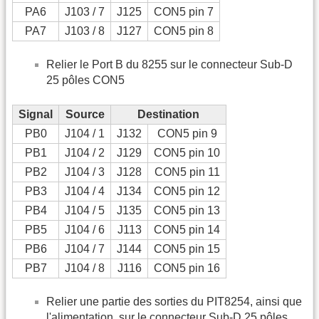
PA6
J103 / 7
J125
CON5 pin 7
PA7
J103 / 8
J127
CON5 pin 8
Relier le Port B du 8255 sur le connecteur Sub-D
25 pôles CON5
Signal
Source
Destination
PB0
J104 / 1
J132
CON5 pin 9
PB1
J104 / 2
J129
CON5 pin 10
PB2
J104 / 3
J128
CON5 pin 11
PB3
J104 / 4
J134
CON5 pin 12
PB4
J104 / 5
J135
CON5 pin 13
PB5
J104 / 6
J113
CON5 pin 14
PB6
J104 / 7
J144
CON5 pin 15
PB7
J104 / 8
J116
CON5 pin 16
Relier une partie des sorties du PIT8254, ainsi que
l'alimentation, sur le connecteur Sub-D 25 pôles