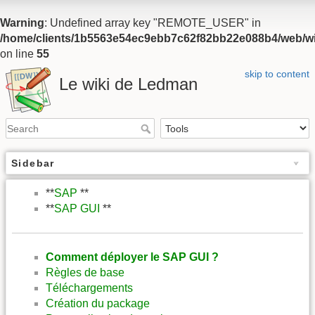
Warning
: Undefined array key "REMOTE_USER" in
/home/clients/1b5563e54ec9ebb7c62f82bb22e088b4/web/wiki
on line
55
skip to content
Le wiki de Ledman
Sidebar
**
SAP
**
**
SAP GUI
**
Comment déployer le SAP GUI ?
Règles de base
Téléchargements
Création du package