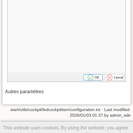
Autres paramètres
start/utils/cockpit/ledcockpititsm/configuration.txt
· Last modified:
2026/01/03 01:37
by
admin_wiki
Except where otherwise noted, content on this wiki is licensed under
This website uses cookies. By using the website, you agree