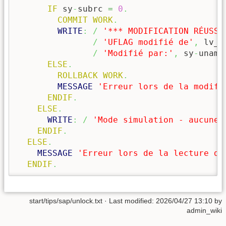
IF
 sy
-
subrc 
=
0
.
COMMIT WORK
.
WRITE
:
/
'*** MODIFICATION RÉUSSI
/
'UFLAG modifié de'
,
 lv_o
/
'Modifié par:'
,
 sy
-
uname
ELSE
.
ROLLBACK WORK
.
MESSAGE
'Erreur lors de la modifi
ENDIF
.
ELSE
.
WRITE
:
/
'Mode simulation - aucune 
ENDIF
.
ELSE
.
MESSAGE
'Erreur lors de la lecture de
ENDIF
.
start/tips/sap/unlock.txt
· Last modified:
2026/04/27 13:10
by
admin_wiki