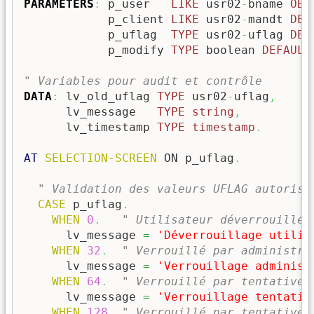
PARAMETERS
:
 p_user   
LIKE
 usr02
-
bname 
OBL
            p_client 
LIKE
 usr02
-
mandt 
DEF
            p_uflag  
TYPE
 usr02
-
uflag 
DEF
            p_modify 
TYPE
 boolean 
DEFAULT
" Variables pour audit et contrôle
DATA
:
 lv_old_uflag 
TYPE
 usr02
-
uflag
,
      lv_message   
TYPE
string
,
      lv_timestamp 
TYPE
timestamp
.
AT
 SELECTION-SCREEN
 ON p_uflag
.
" Validation des valeurs UFLAG autorisé
CASE
 p_uflag
.
WHEN
0
.
" Utilisateur déverrouillé
      lv_message 
=
'Déverrouillage utilis
WHEN
32
.
" Verrouillé par administra
      lv_message 
=
'Verrouillage administ
WHEN
64
.
" Verrouillé par tentatives
      lv_message 
=
'Verrouillage tentativ
WHEN
128
.
" Verrouillé par tentatives