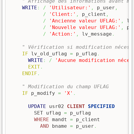
" Affichage des informations avant mo
WRITE
:
/
'Utilisateur:'
,
 p_user
,
/
'Client:'
,
 p_client
,
/
'Ancienne valeur UFLAG:'
,
 lv
/
'Nouvelle valeur UFLAG:'
,
 p_
/
'Action:'
,
 lv_message
.
" Vérification si modification nécess
IF
 lv_old_uflag 
=
 p_uflag
.
WRITE
:
/
'Aucune modification néces
EXIT
.
ENDIF
.
" Modification du champ UFLAG
IF
 p_modify 
=
'X'
.
UPDATE
 usr02 
CLIENT
 SPECIFIED
        SET uflag 
=
 p_uflag

WHERE
 mandt 
=
 p_client

AND
 bname 
=
 p_user
.