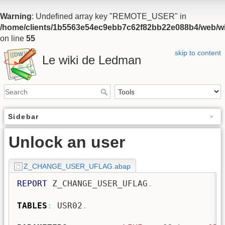
Warning
: Undefined array key "REMOTE_USER" in
/home/clients/1b5563e54ec9ebb7c62f82bb22e088b4/web/wiki
on line
55
skip to content
Le wiki de Ledman
Sidebar
Unlock an user
Z_CHANGE_USER_UFLAG.abap
REPORT
 Z_CHANGE_USER_UFLAG
.
TABLES
:
 USR02
.