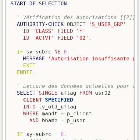
START-OF-SELECTION
.
" Vérification des autorisations [[2]](
AUTHORITY-CHECK
 OBJECT 
'S_USER_GRP'
ID
'CLASS'
FIELD
'*'
ID
'ACTVT'
FIELD
'02'
.
IF
 sy
-
subrc 
NE
0
.
MESSAGE
'Autorisation insuffisante po
EXIT
.
ENDIF
.
" Lecture des données actuelles pour au
SELECT
SINGLE
 uflag 
FROM
 usr02

CLIENT
 SPECIFIED
INTO
 lv_old_uflag

WHERE
 mandt 
=
 p_client

AND
 bname 
=
 p_user
.
IF
 sy
-
subrc 
=
0
.