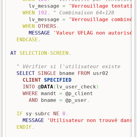
      lv_message 
=
'Verrouillage tentativ
WHEN
192
.
" Combinaison 64+128
      lv_message 
=
'Verrouillage combiné'
WHEN
OTHERS
.
MESSAGE
'Valeur UFLAG non autorisée
ENDCASE
.
AT
 SELECTION-SCREEN
.
" Vérifier si l'utilisateur existe
SELECT
SINGLE
 bname 
FROM
 usr02

CLIENT
 SPECIFIED
INTO
 @
DATA
(
lv_user_check
)
WHERE
 mandt 
=
 @p_client

AND
 bname 
=
 @p_user
.
IF
 sy
-
subrc 
NE
0
.
MESSAGE
'Utilisateur non trouvé dans 
ENDIF
.